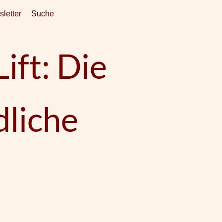
letter
Suche
ift: Die
dliche