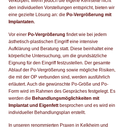
verkörpert. Wenn jedoch die eigene Kehrseite nicht
den individuellen Vorstellungen entspricht, bieten wir
Po
eine gezielte Lösung an: die
Po-Vergrößerung mit
Implantaten.
Blog fü
Vor einer
Po-Vergrößerung
findet wie bei jedem
Newsle
ästhetisch-plastischen Eingriff eine intensive
Suche
Aufklärung und Beratung statt. Diese beinhaltet eine
körperliche Untersuchung, um die grundsätzliche
Eignung für den Eingriff festzustellen. Der gesamte
Ablauf der Po-Vergrößerung sowie mögliche Risiken,
die mit der OP verbunden sind, werden ausführlich
erläutert. Auch die gewünschte Po-Größe und Po-
Form wird im Rahmen des Gespräches festgelegt. Es
werden die
Behandlungsmöglichkeiten mit
Implantat und Eigenfett
besprochen und es wird ein
individueller Behandlungsplan erstellt.
In unseren renommierten Praxen in Kelkheim und