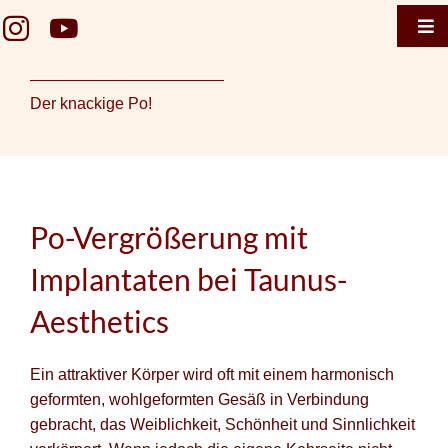
Zum
Tog
Inhalt
Nav
springen
Home
Der knackige Po!
Taunus 
Termin 
Taunus 
Po-Vergrößerung mit
Termin
Implantaten bei Taunus-
Gesicht
Aesthetics
Brustge
Ein attraktiver Körper wird oft mit einem harmonisch
Körper
geformten, wohlgeformten Gesäß in Verbindung
gebracht, das Weiblichkeit, Schönheit und Sinnlichkeit
Falten