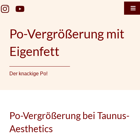
Zum
Tog
Inhalt
Nav
springen
Home
Po-Vergrößerung mit
Taunus 
Eigenfett
Termin 
Taunus 
Der knackige Po!
Termin
Gesicht
Brustge
Po-Vergrößerung bei Taunus-
Körper
Aesthetics
Falten