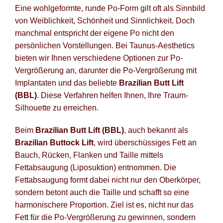
Eine wohlgeformte, runde Po-Form gilt oft als Sinnbild
Po
von Weiblichkeit, Schönheit und Sinnlichkeit. Doch
manchmal entspricht der eigene Po nicht den
Blog fü
persönlichen Vorstellungen. Bei Taunus-Aesthetics
bieten wir Ihnen verschiedene Optionen zur Po-
Newsle
Vergrößerung an, darunter die Po-Vergrößerung mit
Implantaten und das beliebte
Brazilian Butt Lift
Suche
(BBL)
. Diese Verfahren helfen Ihnen, Ihre Traum-
Silhouette zu erreichen.
Beim
Brazilian Butt Lift (BBL)
, auch bekannt als
Brazilian Buttock Lift
, wird überschüssiges Fett an
Bauch, Rücken, Flanken und Taille mittels
Fettabsaugung (Liposuktion) entnommen. Die
Fettabsaugung formt dabei nicht nur den Oberkörper,
sondern betont auch die Taille und schafft so eine
harmonischere Proportion. Ziel ist es, nicht nur das
Fett für die Po-Vergrößerung zu gewinnen, sondern