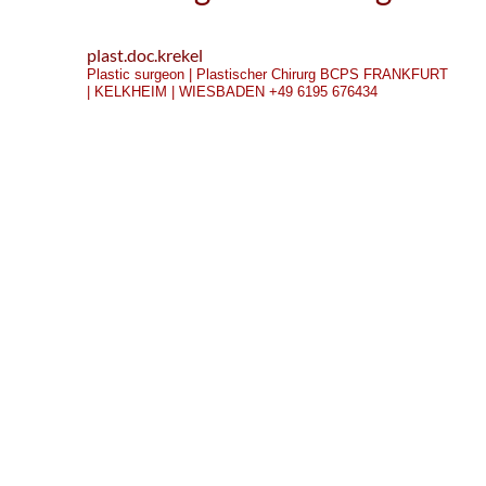
plast.doc.krekel
Plastic surgeon | Plastischer Chirurg
BCPS
FRANKFURT
| KELKHEIM | WIESBADEN
+49 6195 676434