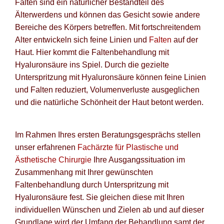
Falten sind ein natürlicher Bestandteil des
Älterwerdens und können das Gesicht sowie andere
Po
Bereiche des Körpers betreffen. Mit fortschreitendem
Blog fü
Alter entwickeln sich feine Linien und
Falten
auf der
Haut. Hier kommt die Faltenbehandlung mit
Newsle
Hyaluronsäure ins Spiel. Durch die gezielte
Unterspritzung mit Hyaluronsäure können feine Linien
Suche
und Falten reduziert, Volumenverluste ausgeglichen
und die natürliche Schönheit der Haut betont werden.
Im Rahmen Ihres ersten Beratungsgesprächs stellen
unser erfahrenen
Fachärzte für Plastische und
Ästhetische Chirurgie
Ihre Ausgangssituation im
Zusammenhang mit Ihrer gewünschten
Faltenbehandlung durch Unterspritzung mit
Hyaluronsäure fest. Sie gleichen diese mit Ihren
individuellen Wünschen und Zielen ab und auf dieser
Grundlage wird der Umfang der Behandlung samt der