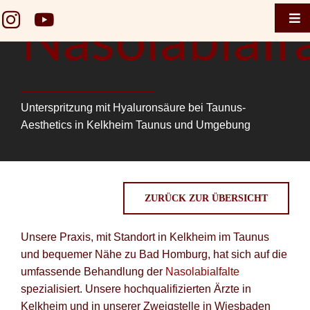
Zum
Nasolabialf
Tog
Inhalt
Nav
springen
Home
Taunus 
Unterspritzung mit Hyaluronsäure bei Taunus-
Termin 
Aesthetics in Kelkheim Taunus und Umgebung
Taunus 
Termin
ZURÜCK ZUR ÜBERSICHT
Gesicht
Unsere Praxis, mit Standort in Kelkheim im Taunus
Brustge
und bequemer Nähe zu Bad Homburg, hat sich auf die
Körper
umfassende Behandlung der
Nasolabialfalte
spezialisiert. Unsere hochqualifizierten Ärzte in
Falten
Kelkheim und in unserer Zweigstelle in Wiesbaden