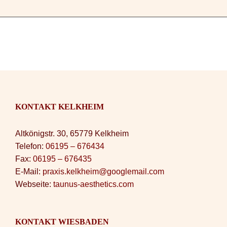
Po
Blog fü
Newsle
Suche
KONTAKT KELKHEIM
Altkönigstr. 30, 65779 Kelkheim
Telefon:
06195 – 676434
Fax:
06195 – 676435
E-Mail:
praxis.kelkheim@googlemail.com
Webseite:
taunus-aesthetics.com
KONTAKT WIESBADEN