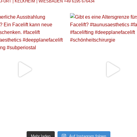
FURT | KELKHEIM | WIESBADEN
+49 6195 676434
Mehr laden
Auf Instagram folgen