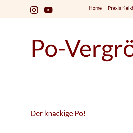
Zum
Home
Praxis Kelk
Inhalt
springen
Po-Vergrö
Der knackige Po!