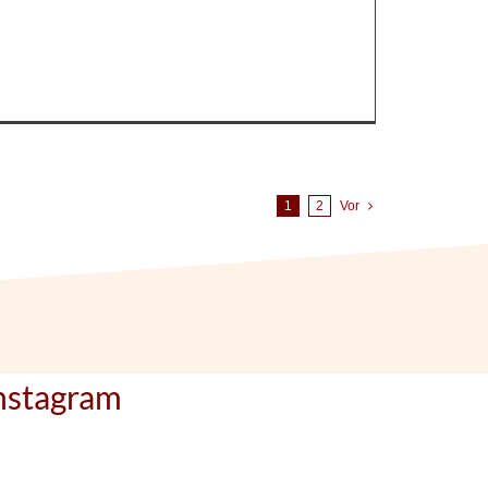
1
2
Vor
nstagram