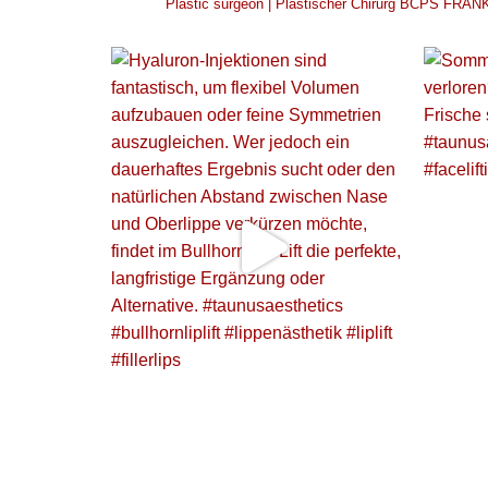
Plastic surgeon | Plastischer Chirurg
BCPS
FRANK