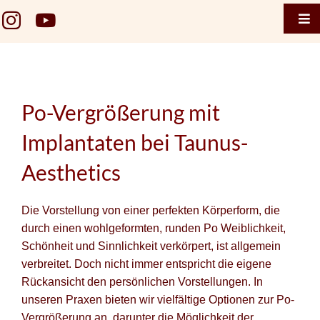
Zum
Der knackige Po!
Tog
Inhalt
Nav
springen
Home
Taunus 
Po-Vergrößerung mit
Termin 
Implantaten bei Taunus-
Taunus 
Aesthetics
Termin
Die Vorstellung von einer perfekten Körperform, die
Gesicht
durch einen wohlgeformten, runden Po Weiblichkeit,
Brustge
Schönheit und Sinnlichkeit verkörpert, ist allgemein
verbreitet. Doch nicht immer entspricht die eigene
Körper
Rückansicht den persönlichen Vorstellungen. In
unseren Praxen bieten wir vielfältige Optionen zur Po-
Falten
Vergrößerung an, darunter die Möglichkeit der