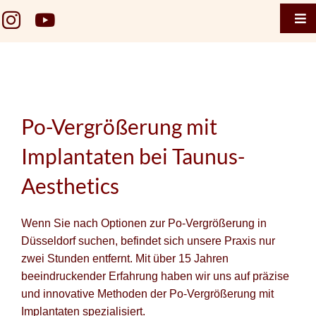
Zum
Tog
Inhalt
Der knackige Po!
Nav
springen
Home
Taunus 
Termin 
Po-Vergrößerung mit
Taunus 
Implantaten bei Taunus-
Termin
Aesthetics
Gesicht
Wenn Sie nach Optionen zur Po-Vergrößerung in
Düsseldorf suchen, befindet sich unsere Praxis nur
Brustge
zwei Stunden entfernt. Mit über 15 Jahren
Körper
beeindruckender Erfahrung haben wir uns auf präzise
und innovative Methoden der Po-Vergrößerung mit
Falten
Implantaten spezialisiert.