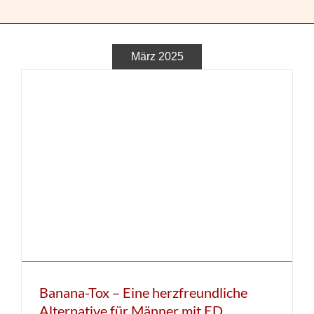
Po
Blog fü
März 2025
Newsle
Suche
Banana-Tox – Eine herzfreundliche
Alternative für Männer mit ED