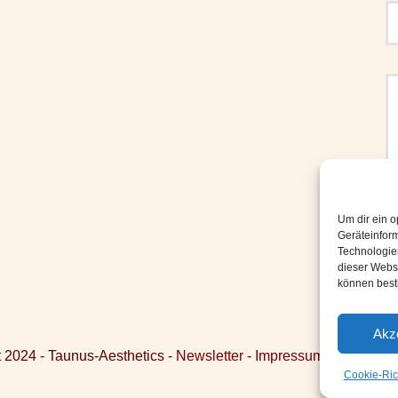
Um dir ein o
Geräteinfor
Technologien
dieser Websi
können best
Akz
 2024 - Taunus-Aesthetics -
Newsletter
-
Impressum / Datenschu
Cookie-Rich