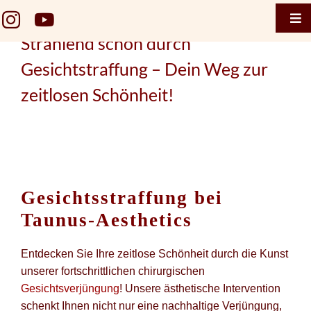
Zum
Tog
Inhalt
Nav
Strahlend schön durch
springen
Home
Gesichtstraffung – Dein Weg zur
Taunus 
zeitlosen Schönheit!
Termin 
Taunus 
Termin
Gesichtsstraffung bei
Gesicht
Taunus-Aesthetics
Brustge
Entdecken Sie Ihre zeitlose Schönheit durch die Kunst
Körper
unserer fortschrittlichen chirurgischen
Gesichtsverjüngung
! Unsere ästhetische Intervention
Falten
schenkt Ihnen nicht nur eine nachhaltige Verjüngung,