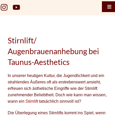
Zum
Die Lösung für ein jugendliches Erscheinungsbild.
Tog
Inhalt
Nav
springen
Home
Taunus 
Stirnlift/
Termin 
Augenbrauenanhebung bei
Taunus 
Taunus-Aesthetics
Termin
In unserer heutigen Kultur, die Jugendlichkeit und ein
Gesicht
strahlendes Äußeres oft als erstrebenswert ansieht,
Brustge
erfreuen sich ästhetische Eingriffe wie der Stirnlift
zunehmender Beliebtheit. Doch wie kann man wissen,
Körper
wann ein
Stirnlift
tatsächlich sinnvoll ist?
Falten
Die Überlegung eines Stirnlifts kommt ins Spiel, wenn