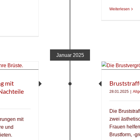
Weiterlesen
Januar 2025
g mit
Bruststraf
Nachteile
28.01.2025
|
All
Die Bruststra
zwei ästhetisc
rungen mit
Frauen helfe
re und
Brustform, -g
ieten.