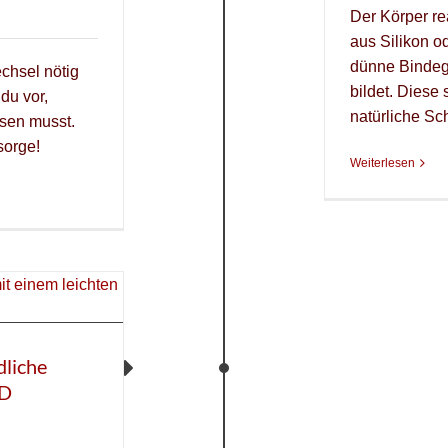
Der Körper rea
aus Silikon o
dünne Bindeg
chsel nötig
bildet. Diese
du vor,
natürliche Sc
sen musst.
sorge!
Weiterlesen
dliche
ED