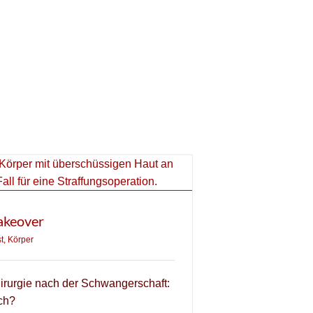
keover
t
,
Körper
irurgie nach der Schwangerschaft:
ch?