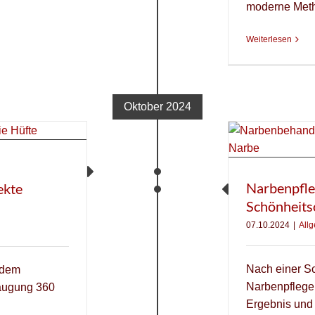
moderne Meth
Weiterlesen
Oktober 2024
Narbenpfle
ekte
Schönheits
07.10.2024
|
All
Nach einer Sc
edem
Narbenpflege
saugung 360
Ergebnis und I