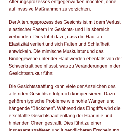
Alterungsprozesses entgegenwirken möchten, ohne
auf invasive Maßnahmen zu verzichten.
Po
Der Alterungsprozess des Gesichts ist mit dem Verlust
Blog fü
elastischer Fasern im Gesichts- und Halsbereich
verbunden. Dies führt dazu, dass die Haut an
Newsle
Elastizität verliert und sich Falten und Schlaffheit
Suche
entwickeln. Die mimische Muskulatur und das
Bindegewebe unter der Haut werden ebenfalls von der
Schwerkraft beeinflusst, was zu Veränderungen in der
Gesichtsstruktur führt.
Die Gesichtsstraffung kann viele der Anzeichen des
alternden Gesichts erfolgreich kompensieren. Dazu
gehören typische Probleme wie hohle Wangen und
hängende “Bäckchen”. Während des Eingriffs wird die
erschlaffte Gesichtshaut entlang der Haarlinie und
hinter den Ohren gestrafft. Dies führt zu einer
insgesamt strafferen und jugendlicheren Erscheinung