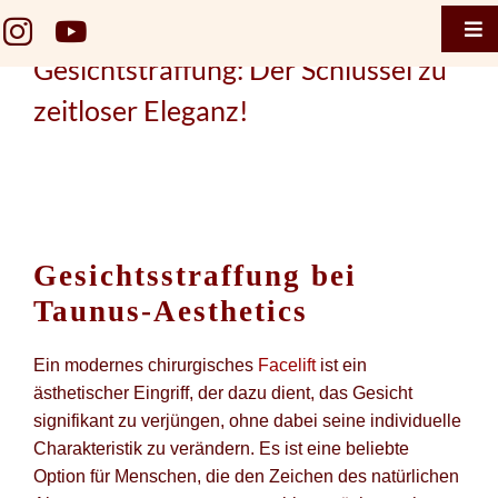
Zum
Tog
Inhalt
Nav
Gesichtstraffung: Der Schlüssel zu
springen
Home
zeitloser Eleganz!
Taunus 
Termin 
Taunus 
Gesichtsstraffung bei
Termin
Taunus-Aesthetics
Gesicht
Ein modernes chirurgisches
Facelift
ist ein
Brustge
ästhetischer Eingriff, der dazu dient, das Gesicht
signifikant zu verjüngen, ohne dabei seine individuelle
Körper
Charakteristik zu verändern. Es ist eine beliebte
Option für Menschen, die den Zeichen des natürlichen
Falten